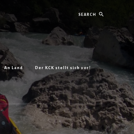
Search
An Land
Der KCK stellt sich vor!