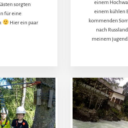
einem Hochwas
Gästen sorgten
einem kühlen B
n für eine
kommenden Somme
h
Hier ein paar
nach Russland 
meinem jugendli