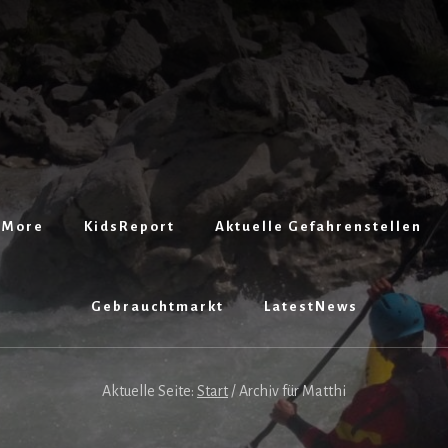
 More
KidsReport
Aktuelle Gefahrenstellen
Gebrauchtmarkt
LatestNews
Aktuelle Seite:
Start
/
Archiv für Matthi