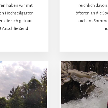
gen haben wir mit
reichlich davon
den Hochseilgarten
öfteren an die S
die sich getraut
auch im Sommer
! Anschließend
no
t.