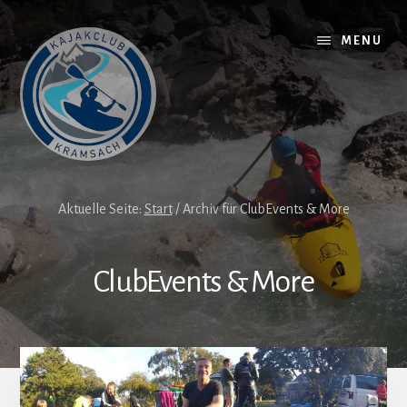
Skip
to
MENU
content
Aktuelle Seite:
Start
/
Archiv für ClubEvents & More
ClubEvents & More