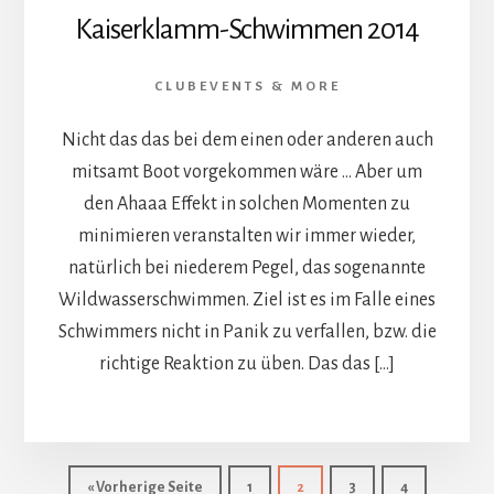
Kaiserklamm-Schwimmen 2014
CLUBEVENTS & MORE
Nicht das das bei dem einen oder anderen auch
mitsamt Boot vorgekommen wäre … Aber um
den Ahaaa Effekt in solchen Momenten zu
minimieren veranstalten wir immer wieder,
natürlich bei niederem Pegel, das sogenannte
Wildwasserschwimmen. Ziel ist es im Falle eines
Schwimmers nicht in Panik zu verfallen, bzw. die
richtige Reaktion zu üben. Das das […]
aufrufen
Seite
Seite
Seite
Seite
« Vorherige Seite
1
2
3
4